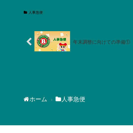
人事急便
年末調整に向けての準備①
ホーム
人事急便